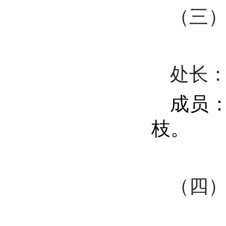
（三
处长
成员
枝
。
（四