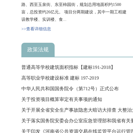
路、西至玉泉街、东至柿园街，规划总用地面积约1500
亩，总投资约26亿元。 项目分两期建设，其中一期工程建
设教学楼、实训楼、食...
>>查看详细信息
政策法规
普通高等学校建筑面积指标【建标191-2018】
高等职业学校建设标准 建标 197-2019
中华人民共和国国务院令（第712号）正式公布
关于投资项目概算审定有关事项的通知
关于开展全省安全生产事故隐患大暗访大排查 大整治
攻坚行...
关于落实国务院安委会办公室应急管理部和我省有关
岁末年...
关于印发《河南省公共资源交易在线监管平台运行管