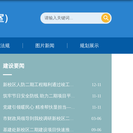
室）
策法规
图片新闻
规划展示
建设要闻
新校区人防二期工程顺利通过竣工验
12-11
收 ——迈...
筑牢节日安全防线 助力二期项目平稳
11-11
移交
党建引领暖民心 精准帮扶显担当——
11-11
基建处党...
市财政局领导到我校调研新校区二期
03-06
项目建设...
基建处新校区二期建设项目快速推进
09-06